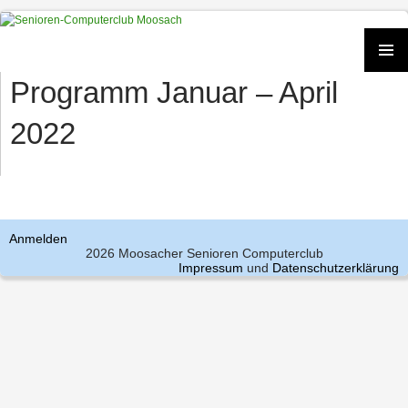
Zum
Inhalt
springen
PRIMÄR
Programm Januar – April
MENÜ
2022
Anmelden
2026 Moosacher Senioren Computerclub
Impressum
und
Datenschutzerklärung