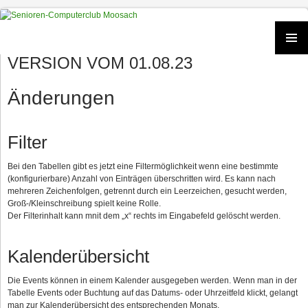
Zum
Inhalt
springen
VERSION VOM 01.08.23
PRIMÄR
MENÜ
Änderungen
Filter
Bei den Tabellen gibt es jetzt eine Filtermöglichkeit wenn eine bestimmte
(konfigurierbare) Anzahl von Einträgen überschritten wird. Es kann nach
mehreren Zeichenfolgen, getrennt durch ein Leerzeichen, gesucht werden,
Groß-/Kleinschreibung spielt keine Rolle.
Der Filterinhalt kann mnit dem „x“ rechts im Eingabefeld gelöscht werden.
Kalenderübersicht
Die Events können in einem Kalender ausgegeben werden. Wenn man in der
Tabelle Events oder Buchtung auf das Datums- oder Uhrzeitfeld klickt, gelangt
man zur Kalenderübersicht des entsprechenden Monats.