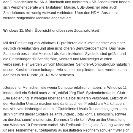
der Funktechniken WLAN & Bluetooth und mehreren USB‑Anschlüssen lassen
sich Peripheriegeräte wie Tastaturen, Mäuse, USB‑Speicher oder auch
Smartphones mit wenig Aufwand verbinden. Über den HDMI-Anschluss
werden zeitgemäße Monitore angesteuert.
Windows 11: Mehr Übersicht und bessere Zugänglichkeit
Mit der Einführung von Windows 11 profitieren die Kursteilnehmer von einer
deutlich vereinfachten und übersichtlicheren Benutzeroberfläche. Das neue
Startmenü beschreibt Microsoft als klar strukturiert, Symbole sind größer und
die Einstellungen für Schriftgröße, Kontrast und Mauszeiger wurden
verbessert. Hier werden wir vom Moosacher Senioren‑Computerclub natürlich
unsere Kursteilnehmer befragen, wie sie dies empfinden – und werden dann
darüber in der Rubrik „PC-NEWS“ berichten.
„Gerade für Menschen, die wenig Computererfahrung haben, ist Windows 11
tendenziell ein Schritt nach vorn“, erklärt Jörg Plaß, Systembetreuer im Club.
„Die Bedienung ist weniger überladen als bei früheren Versionen. Letztlich will
der Hersteller Umsatz machen und dafür auch ein Produkt am Markt haben,
das sich vom bisherigen abhebt.“ Clubleiterin Ursula Roseeu hingegen kann
sich nicht mit dieser Sichtweise anfreunden: „Total konfus, unlogisch, schwer
zu durchschauen“ moniert sie. „Dennoch führte kein Weg an der Umstellung
von Windows 10-Rechnern vorbei. Als Treffpunkt für digitale Bildung wollen wir
unsere Teilnehmer auf zeitgemäß ausgestatteten Rechnern schulen.“ Wer sich