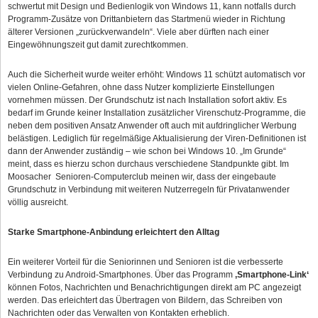
schwertut mit Design und Bedienlogik von Windows 11, kann notfalls durch
Programm-Zusätze von Drittanbietern das Startmenü wieder in Richtung
älterer Versionen „zurückverwandeln“. Viele aber dürften nach einer
Eingewöhnungszeit gut damit zurechtkommen.
Auch die Sicherheit wurde weiter erhöht: Windows 11 schützt automatisch vor
vielen Online‑Gefahren, ohne dass Nutzer komplizierte Einstellungen
vornehmen müssen. Der Grundschutz ist nach Installation sofort aktiv. Es
bedarf im Grunde keiner Installation zusätzlicher Virenschutz-Programme, die
neben dem positiven Ansatz Anwender oft auch mit aufdringlicher Werbung
belästigen. Lediglich für regelmäßige Aktualisierung der Viren-Definitionen ist
dann der Anwender zuständig – wie schon bei Windows 10. „Im Grunde“
meint, dass es hierzu schon durchaus verschiedene Standpunkte gibt. Im
Moosacher Senioren‑Computerclub meinen wir, dass der eingebaute
Grundschutz in Verbindung mit weiteren Nutzerregeln für Privatanwender
völlig ausreicht.
Starke Smartphone‑Anbindung erleichtert den Alltag
Ein weiterer Vorteil für die Seniorinnen und Senioren ist die verbesserte
Verbindung zu Android‑Smartphones. Über das Programm
‚Smartphone‑Link‘
können Fotos, Nachrichten und Benachrichtigungen direkt am PC angezeigt
werden. Das erleichtert das Übertragen von Bildern, das Schreiben von
Nachrichten oder das Verwalten von Kontakten erheblich.